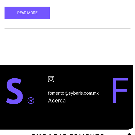
READ MORE
fomento@sybaris.com.mx
Acerca