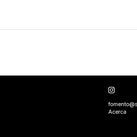
fomento@s
Acerca