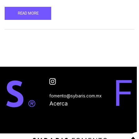
READ MORE
fomento@sybaris.com.mx
Acerca