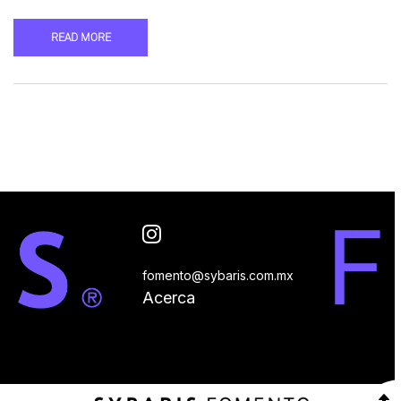
READ MORE
fomento@sybaris.com.mx
Acerca