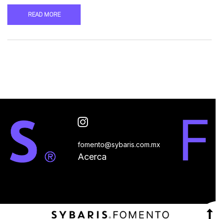
READ MORE
fomento@sybaris.com.mx
Acerca