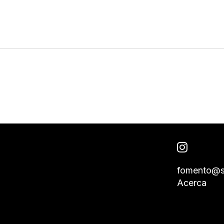
fomento@s
Acerca