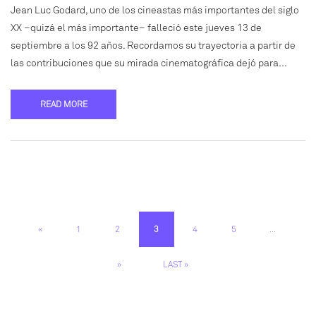
Jean Luc Godard, uno de los cineastas más importantes del siglo
XX –quizá el más importante– falleció este jueves 13 de
septiembre a los 92 años. Recordamos su trayectoria a partir de
las contribuciones que su mirada cinematográfica dejó para…
READ MORE
«
1
2
3
4
5
...
»
LAST »