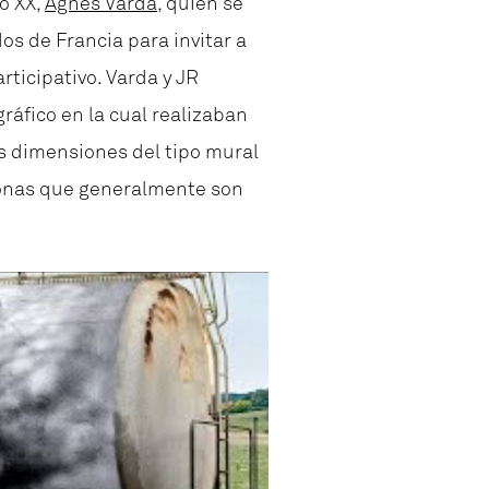
o XX,
Agnès Varda
, quien se
os de Francia para invitar a
rticipativo. Varda y JR
ráfico en la cual realizaban
s dimensiones del tipo mural
rsonas que generalmente son