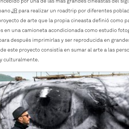
oncebido por una de las más grandes cineastas del sigl
rbano
JR
para realizar un roadtrip por diferentes poblad
proyecto de arte que la propia cineasta definió como pa
ncés en una camioneta acondicionada como estudio fotog
para después imprimirlas y ser reproducida en grande
vo de este proyecto consistía en sumar al arte a las pe
a y culturalmente.