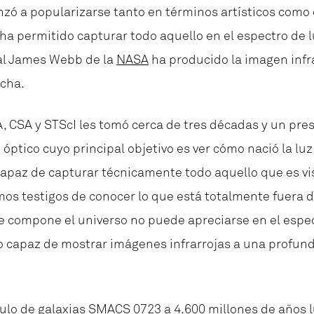
ó a popularizarse tanto en términos artísticos como c
a permitido capturar todo aquello en el espectro de lu
al James Webb de la
NASA
ha producido la imagen infr
echa.
A, CSA y STScI les tomó cerca de tres décadas y un pr
 óptico cuyo principal objetivo es ver cómo nació la luz
 capaz de capturar técnicamente todo aquello que es visib
mos testigos de conocer lo que está totalmente fuera 
ue compone el universo no puede apreciarse en el espe
do capaz de mostrar imágenes infrarrojas a una profun
lo de galaxias SMACS 0723 a 4.600 millones de años lu